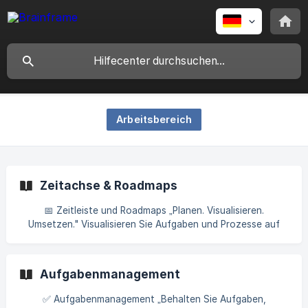
Arbeitsbereich
Zeitachse & Roadmaps
📅 Zeitleiste und Roadmaps „Planen. Visualisieren.
Umsetzen." Visualisieren Sie Aufgaben und Prozesse auf
einer Gantt-ähnlichen Zeitleiste, um den Überblick zu
behalten. 1️⃣ Funktionen Im Modul Zeitleiste können Sie: Die
Zeitleisten-Ansicht öffnen. Zeilen gruppieren nach
Aufgabenmanagement
Checkliste oder zugewiesener Person. Fertigstellungsgrad
in % und **Statusfa
✅ Aufgabenmanagement „Behalten Sie Aufgaben,