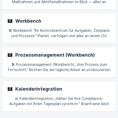
Maßnahmen und Abhilfemaßnahmen im Blick — alles an
einem Ort" Verfolgen Sie mit Dokumenten und Prozessen
verknüpfte Aktionen mit voller Transparenz. Mit Brainframe
können Sie Aufgaben über Dokumente, Assets und
Workbench
Prozesse hinweg verwalten, damit nichts durchs Raster
fällt. 1️⃣ Dokumentaufgaben Sie können direkt aus jedem
🛠️ Workbench "Ihr Kontrollzentrum für Aufgaben, Zeitpläne
Dokument heraus Aufgaben erstellen und verfolgen (z. B.
und Prozesse." Planen, verfolgen und alles an einem Ort
Besprechungsnotizen, Richtlinien, Verfahren). ![](
ausführen. 1️⃣ Überblick Das Workbench-Modul bietet einen
zentralisierten Bereich, um alle laufenden Aktivitäten zu
verwalten und zu überwachen. Es vereint Aufgaben,
Prozessmanagement (Workbench)
Zeitpläne und Workflows, sodass Sie immer wissen, was
passiert und was als Nächstes ansteht. ![]
🛠 Prozessmanagement (Workbench) „Vom Prozess zum
(https://storage.crisp.chat/users/helpdesk/website/-/3/f/2/
Fortschritt" Richten Sie die tägliche Arbeit an strukturierten
6/3f26ce462760bc0
Prozessen aus, um Effizienz und Compliance zu
gewährleisten. Die Workbench hilft Ihnen, Prozesse und
Aufgaben in Echtzeit zu verwalten und sicherzustellen,
Kalenderintegration
dass Workflows widerspiegeln, was tatsächlich in Ihrer
Organisation geschieht. 1️⃣ Checklisten Checklisten sind ein
📅 Kalenderintegration „Halten Sie Ihre Compliance-
spezieller Dokumenttyp, der [Aufgaben]
Aufgaben mit Ihrem Tagesplan synchron." Brainframe lässt
(https://docs.brainframe.com/en/article/tas
sich mit Ihrem Kalender integrieren, damit Sie nie eine Frist
verpassen. Mit Brainframe können Sie Ihren persönlichen