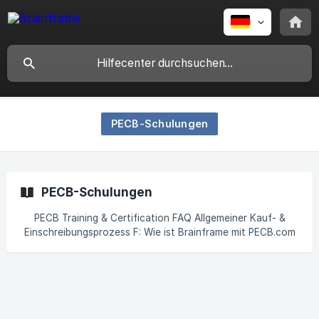
PECB-Schulungen
PECB-Schulungen
PECB Training & Certification FAQ Allgemeiner Kauf- &
Einschreibungsprozess F: Wie ist Brainframe mit PECB.com
verbunden? Brainframe ist seit 2022 ein Platinum-Reseller-
Partner von PECB. F: Wie kaufe und melde ich mich über
Brainframe zu einem PECB-Training an? Konto erstellen auf
PECB.com mit Ihrer persönlichen E-Mail-Adresse. Kurs
kaufen auf [Brainframe.com](https://brainframe.c