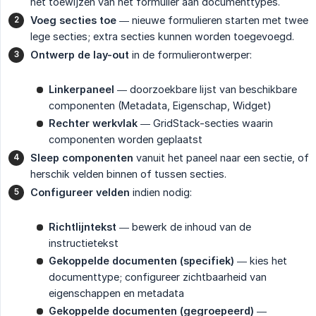
het toewijzen van het formulier aan documenttypes.
Voeg secties toe
— nieuwe formulieren starten met twee
lege secties; extra secties kunnen worden toegevoegd.
Ontwerp de lay-out
in de formulierontwerper:
Linkerpaneel
— doorzoekbare lijst van beschikbare
componenten (Metadata, Eigenschap, Widget)
Rechter werkvlak
— GridStack-secties waarin
componenten worden geplaatst
Sleep componenten
vanuit het paneel naar een sectie, of
herschik velden binnen of tussen secties.
Configureer velden
indien nodig:
Richtlijntekst
— bewerk de inhoud van de
instructietekst
Gekoppelde documenten (specifiek)
— kies het
documenttype; configureer zichtbaarheid van
eigenschappen en metadata
Gekoppelde documenten (gegroepeerd)
—