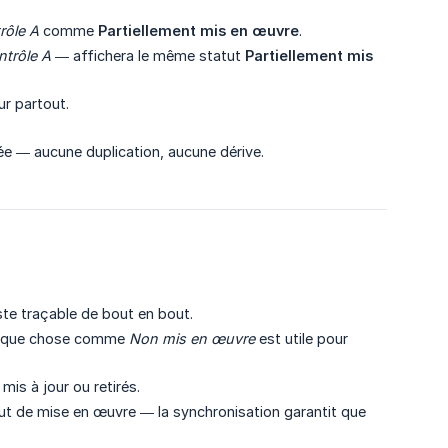
rôle A
comme
Partiellement mis en œuvre
.
trôle A
— affichera le même statut
Partiellement mis 
ur partout.
ée — aucune duplication, aucune dérive.
ste traçable de bout en bout.
lque chose comme
Non mis en œuvre
est utile pour
is à jour ou retirés.
ut de mise en œuvre — la synchronisation garantit que