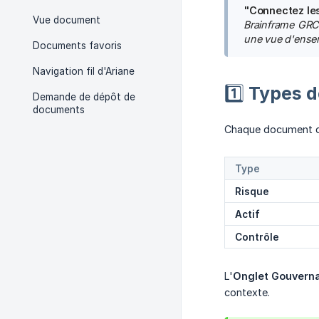
"Connectez les 
Vue document
Brainframe GRC v
une vue d'ense
Documents favoris
Navigation fil d'Ariane
1️⃣ Types
Demande de dépôt de
documents
Chaque document de 
Type
Risque
Actif
Contrôle
L'
Onglet Gouvern
contexte.