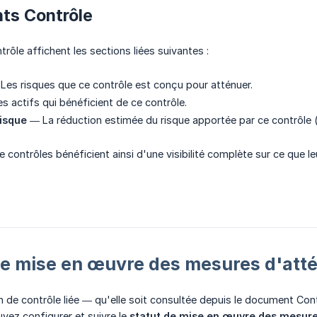
ts Contrôle
ôle affichent les sections liées suivantes :
es risques que ce contrôle est conçu pour atténuer.
 actifs qui bénéficient de ce contrôle.
isque
— La réduction estimée du risque apportée par ce contrôle (
contrôles bénéficient ainsi d'une visibilité complète sur ce que le
 de mise en œuvre des mesures d'att
n de contrôle liée — qu'elle soit consultée depuis le document C
uvez configurer et suivre le
statut de mise en œuvre des mesure