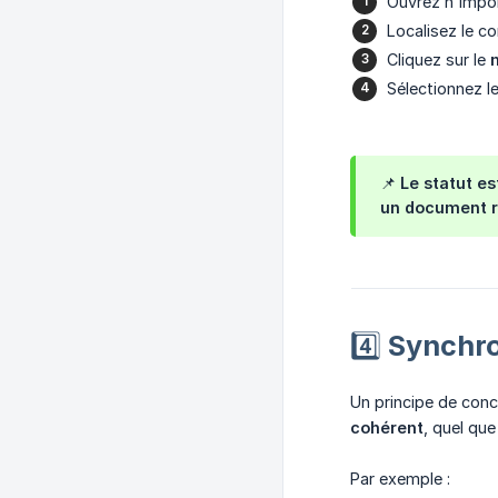
Ouvrez n'impor
Localisez le co
Cliquez sur le
Sélectionnez le
📌 Le statut e
un document r
4️⃣ Synchr
Un principe de con
cohérent
, quel que
Par exemple :