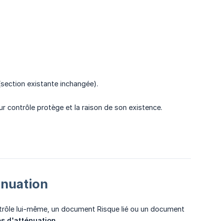
section existante inchangée).
ur contrôle protège et la raison de son existence.
énuation
ontrôle lui-même, un document Risque lié ou un document
s d'atténuation
.