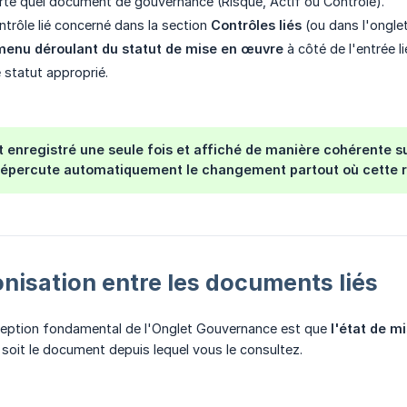
te quel document de gouvernance (Risque, Actif ou Contrôle).
ntrôle lié concerné dans la section
Contrôles liés
(ou dans l'ongle
menu déroulant du statut de mise en œuvre
à côté de l'entrée li
 statut approprié.
st enregistré une seule fois et affiché de manière cohérente s
épercute automatiquement le changement partout où cette rel
onisation entre les documents liés
ception fondamental de l'Onglet Gouvernance est que
l'état de m
 soit le document depuis lequel vous le consultez.