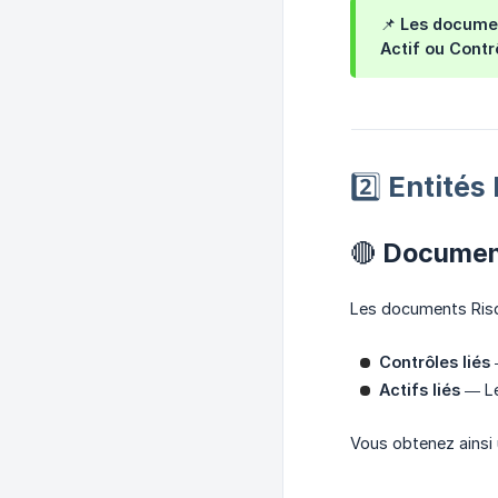
📌 Les documen
Actif ou Contrô
2️⃣ Entité
🔴 Documen
Les documents Risqu
Contrôles liés
—
Actifs liés
— Les
Vous obtenez ainsi