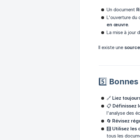
Un document
R
L'ouverture du
en œuvre
.
La mise à jour 
Il existe une
source
5️⃣ Bonnes
🔗
Liez toujour
📋
Définissez 
l'analyse des éc
🔄
Révisez rég
🧮
Utilisez le
tous les docume