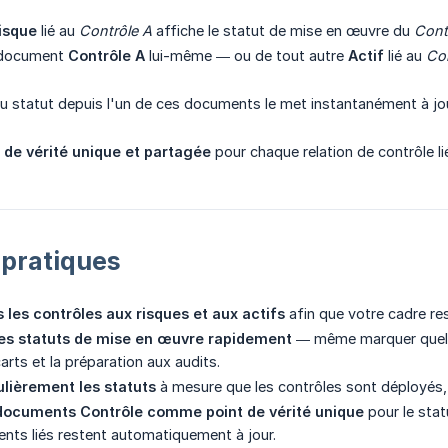
isque
lié au
Contrôle A
affiche le statut de mise en œuvre du
Cont
 document
Contrôle A
lui-même — ou de tout autre
Actif
lié au
Con
du statut depuis l'un de ces documents le met instantanément à jo
 de vérité unique et partagée
pour chaque relation de contrôle li
 pratiques
s les contrôles aux risques et aux actifs
afin que votre cadre re
les statuts de mise en œuvre rapidement
— même marquer que
arts et la préparation aux audits.
ulièrement les statuts
à mesure que les contrôles sont déployés, m
s documents Contrôle comme point de vérité unique
pour le stat
nts liés restent automatiquement à jour.