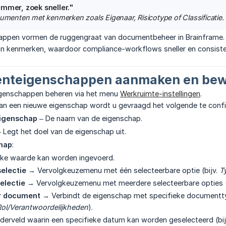
immer, zoek sneller."
cumenten met kenmerken zoals Eigenaar, Risicotype of Classificatie.
pen vormen de ruggengraat van documentbeheer in Brainframe. Ze
n kenmerken, waardoor compliance-workflows sneller en consist
enteigenschappen aanmaken en be
genschappen beheren via het menu
Werkruimte-instellingen
.
van een nieuwe eigenschap wordt u gevraagd het volgende te confi
eigenschap
– De naam van de eigenschap.
 Legt het doel van de eigenschap uit.
hap
:
ke waarde kan worden ingevoerd.
electie
→ Vervolgkeuzemenu met één selecteerbare optie (bijv.
T
electie
→ Vervolgkeuzemenu met meerdere selecteerbare opties (
r document
→ Verbindt de eigenschap met specifieke documentty
Rol/Verantwoordelijkheden
).
erveld waarin een specifieke datum kan worden geselecteerd (bijv