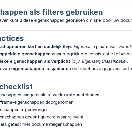
chappen als filters gebruiken
gaven kunt u deze eigenschappen gebruiken om snel door uw docum
actices
chapnamen kort en duidelijk
(bijv.
Eigenaar
in plaats van
Verant
koppelde eigenschappen
waar mogelijk om consistentie te behou
tieke eigenschappen als verplicht
(bijv.
Eigenaar
,
Classificatie
).
 van eigenschappen in sjablonen
om repetitieve gegevens autom
 checklist
enschappen aangemaakt in werkruimte-instellingen
inframe-eigenschappen doorgenomen
enschappen afgedwongen
enschappen geconfigureerd waar relevant
ilters getest met documenteigenschappen