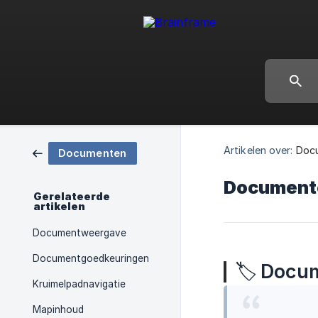
Artikelen over:
Doc
Documenten
Document
Gerelateerde
artikelen
Documentweergave
Documentgoedkeuringen
🏷️
Docum
Kruimelpadnavigatie
Mapinhoud