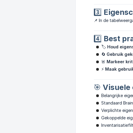
3️⃣ Eigens
📌 In de tabelweer
4️⃣ Best pr
🏷️
Houd eigens
🔄
Gebruik ge
🚨
Markeer kri
⚡
Maak gebruik
🎯 Visuele
Belangrijke eig
Standaard Bra
Verplichte eig
Gekoppelde eig
Inventarisatief