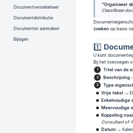
"Organiseer sl
Documentversiebeheer
Classificeer do
Documentdistributie
Documenteigenschap
Documenten aanmaken
zoeken
op basis va
Bijlagen
1️⃣ Docum
U kunt documentei
Bij het toevoegen 
Titel van de 
Beschrijving
–
Type eigensc
Vrije tekst
→ El
Enkelvoudige s
Meervoudige s
Koppeling naa
Consultant
of
Datum
→ Kalend