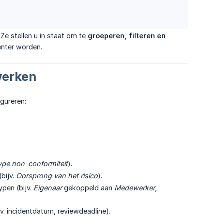
 stellen u in staat om te
groeperen, filteren en 
enter worden.
werken
gureren:
ype non-conformiteit
).
bijv.
Oorsprong van het risico
).
pen (bijv.
Eigenaar
gekoppeld aan
Medewerker
,
. incidentdatum, reviewdeadline).